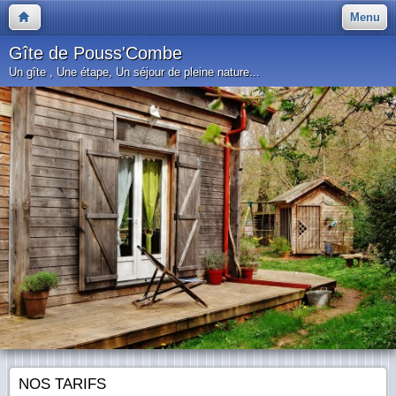
Menu
Gîte de Pouss'Combe
Un gîte , Une étape, Un séjour de pleine nature...
NOS TARIFS